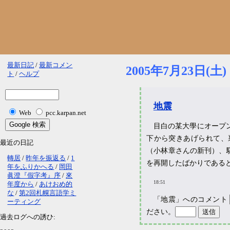
最新日記
最新コメン
2005年7月23日(土)
ト
ヘルプ
地震
Web
pcc.karpan.net
目白の某大學にオープ
下から突きあげられて、
最近の日記
（小林章さんの新刊）、
轉居
昨年を振返る
1
を再開したばかりである
年をふりかへる
岡田
眞澄『假字考』序
來
18:51
年度から
あけおめ的
な
第2回札幌言語学ミ
「地震」へのコメント
ーティング
ださい。
過去ログへの誘ひ: