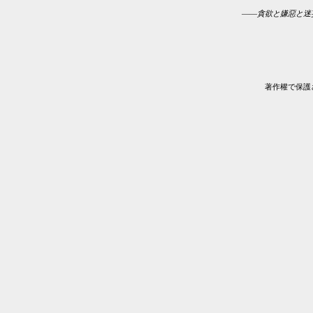
——
貪欲と嫌惡と迷
著作權で保護