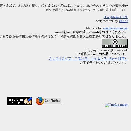
妄とを捨て、結び目を破り、命を失ふのを恐れることなく、犀の角のやうにただ獨り歩め
（中村元譯『ブッダの言葉 スッタニパータ』74詩、岩波書店、1984）
DiaryMaker1.02b
Script written by
れん©
Mail me for
annul@karpan.net
annulをkzhrに@の後ろにmail.をつけてください。
されてゐる著作物は著作權者の許可なく、私的な範圍を超えた複製をしてはなりません。
Copyright some right reserved.
この日記の
Kzhrの作品
については、
クリエイティブ・コモンズ・ライセンス（by-sa 日本）
の下でライセンスされています。
-
-
-