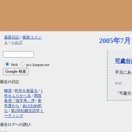
最新日記
最新コメン
2005年7月
ト
ヘルプ
可處分
Web
pcc.karpan.net
手元にあ
最近の日記
16:22
轉居
昨年を振返る
1
「可處分
年をふりかへる
岡田
眞澄『假字考』序
來
年度から
あけおめ的
な
第2回札幌言語学ミ
ーティング
過去ログへの誘ひ: