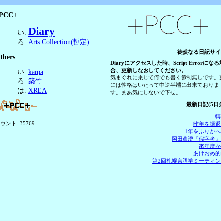
PCC+
Diary
Arts Collection(暫定)
徒然なる日記サイ
thers
Diaryにアクセスした時、Script Errorになる
合、更新しなおしてください。
karpa
気まぐれに乗じて何でも書く節制無しです。
築竹
には性格はいたって中途半端に出来ておりま
XREA
す。まあ気にしないで下せ。
最新日記(5日
轉
ウント: 35769 ;
昨年を振返
1年をふりかへ
岡田眞澄『假字考』
來年度か
あけおめ的
第2回札幌言語学ミーティン