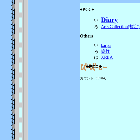
+PCC+
Diary
Arts Collection(暫定)
Others
karpa
築竹
XREA
カウント: 35784;